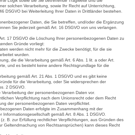
erte Logik sowie die Sie betreffende Tragweite und die
er solchen Verarbeitung, sowie Ihr Recht auf Unterrichtung,
6 DSGVO bei Weiterleitung Ihrer Daten in Drittländer bestehen.
sonenbezogener Daten, die Sie betreffen, und/oder die Ergänzung
können Sie jederzeit gemäß Art. 16 DSGVO von uns verlangen.
Art. 17 DSGVO die Löschung Ihrer personenbezogenen Daten zu
genden Gründe vorliegt:
en werden nicht mehr für die Zwecke benötigt, für die sie
arbeitet wurden.
ung, die die Verarbeitung gemäß Art. 6 Abs. 1 lit. a oder Art.
erte, und es besteht keine andere Rechtsgrundlage für die
arbeitung gemäß Art. 21 Abs. 1 DSGVO und es gibt keine
ünde für die Verarbeitung, oder Sie widersprechen der
Abs. 2 DSGVO.
ge Verarbeitung der personenbezogenen Daten vor.
chtlichen Verpflichtung nach dem Unionsrecht oder dem Recht
hung der personenbezogenen Daten verpflichtet.
nbezogenen Daten erfolgte im Zusammenhang mit der
er Informationsgesellschaft gemäß Art. 8 Abs. 1 DSGVO.
. B. zur Erfüllung rechtlicher Verpflichtungen, aus Gründen des
 zur Geltendmachung von Rechtsansprüchen) kann dieses Recht