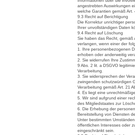
Informationen über die involvi
angestrebten Auswirkungen ein
welche Garantien gemäß Art. 4
9.3 Recht auf Berichtigung
Die Korrektur unrichtiger per
Ihrer unvollständigen Daten 
9.4 Recht auf Löschung
Sie haben das Recht, gemäß 
verlangen, wenn einer der fol
1. Ihre personenbezogenen Dat
erhoben oder anderweitig ver
2. Sie widerrufen Ihre Zustimm
9 Abs. 2 lit. a DSGVO legitimi
Verarbeitung.
3. Sie widersprechen der Ver
zwingenden schutzwürdigen Gr
Verarbeitung gemäß Art. 21 
4. Es liegt eine unrechtmäßi
5. Wir sind aufgrund einer re
des Mitgliedstaates zur Lösc
6. Die Erhebung der persone
Bereitstellung von Diensten d
Unter bestimmten Umständen (z
öffentlichen Interesses oder
eingeschränkt sein.