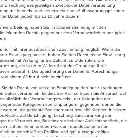
e zur Erreichung des jeweiligen Zwecks der Datenverarbeitung
mung mit handels- und steuerrechtlichen Aufbewahrungspflichten
ter Daten jedoch bis zu 10 Jahre dauern.
tenverarbeitung haben Sie, in Übereinstimmung mit den
ie folgenden Rechte gegenüber dem Verantwortlichen bezüglich
en:
nd nur mit Ihrer ausdrücklichen Zustimmung möglich. Wenn die
hrer Einwilligung basiert, haben Sie das Recht, diese Einwilligung
erzeit mit Wirkung für die Zukunft zu widerrufen. Die
beitung, die bis zum Widerruf auf der Grundlage Ihrer
bt davon unberührt. Die Speicherung der Daten für Abrechnungs-
von einem Widerruf nicht beeinflusst.
ie das Recht, von uns eine Bestätigung darüber zu verlangen,
 Daten verarbeiten. Ist dies der Fall, so haben Sie Anspruch auf
nschließlich der Verarbeitungszwecke, der Kategorien der
pfänger oder Kategorien von Empfängern, gegenüber denen die
 werden, die geplante Speicherdauer bzw. die Kriterien für deren
es Rechts auf Berichtigung, Löschung, Einschränkung der
gen die Verarbeitung, Beschwerde bei einer Aufsichtsbehörde, die
ese nicht bei Ihnen erhoben wurden, das Bestehen einer
indung einschließlich Profiling und ggf. aussagekräftige