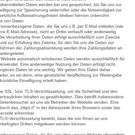
übermittelten Daten werden bei uns gespeichert, bis Sie uns zur
willigung zur Speicherung widerrufen oder die Notwendigkeit zur
setzliche Aufbewahrungsfristen bleiben hiervon unberührt.
be von Daten
rsonenbezogene Daten, die Sie uns z.B. per E-Mail mitteilen (wie
re E-Mail-Adresse), nicht an Dritte verkauft oder anderweitig
ie Verarbeitung Ihrer Daten erfolgt ausschließlich zum Zwecke
nd zur Erfüllung des Zwecks, für den Sie uns die Daten zur
m Rahmen der Zahlungsabwicklung werden Ihre Zahlungsdaten an
eitergeleitet.
 Website automatisch erhobenen Daten werden ausschließlich für
rwendet. Eine anderweitige Nutzung der Daten erfolgt nicht.
ogenen Daten ist uns wichtig. Wir geben Ihre Daten daher
weiter, es sei denn, eine gesetzliche Verpflichtung zur Weitergabe
rückliche Einwilligung erteilt haben.
e SSL- bzw. TLS-Verschlüsselung, um die Sicherheit und den
rtraulichen Inhalten zu gewährleisten. Dies betrifft insbesondere
 Seitenbesucher an uns als Betreiber der Website senden. Eine
durch das „https://“ in der Adresszeile Ihres Browsers sowie das
erzeile erkennbar.
 TLS-Verschlüsselung bewirkt, dass die von Ihnen an uns
nbefugten Dritten mitgelesen werden können.
enbezogenen Daten, die Sie uns über unsere Website übermitteln,