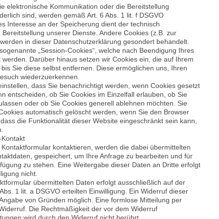
ie elektronische Kommunikation oder die Bereitstellung
erlich sind, werden gemäß Art. 6 Abs. 1 lit. f DSGVO
es Interesse an der Speicherung dient der technisch
 Bereitstellung unserer Dienste. Andere Cookies (z.B. zur
 werden in dieser Datenschutzerklärung gesondert behandelt.
 sogenannte „Session-Cookies“, welche nach Beendigung Ihres
 werden. Darüber hinaus setzen wir Cookies ein, die auf Ihrem
 bis Sie diese selbst entfernen. Diese ermöglichen uns, Ihren
Besuch wiederzuerkennen.
instellen, dass Sie benachrichtigt werden, wenn Cookies gesetzt
n entscheiden, ob Sie Cookies im Einzelfall erlauben, ob Sie
zulassen oder ob Sie Cookies generell ablehnen möchten. Sie
 Cookies automatisch gelöscht werden, wenn Sie den Browser
 dass die Funktionalität dieser Website eingeschränkt sein kann,
n.
-Kontakt
Kontaktformular kontaktieren, werden die dabei übermittelten
ntaktdaten, gespeichert, um Ihre Anfrage zu bearbeiten und für
fügung zu stehen. Eine Weitergabe dieser Daten an Dritte erfolgt
ligung nicht.
tformular übermittelten Daten erfolgt ausschließlich auf der
bs. 1 lit. a DSGVO erteilten Einwilligung. Ein Widerruf dieser
ne Angabe von Gründen möglich. Eine formlose Mitteilung per
Widerruf. Die Rechtmäßigkeit der vor dem Widerruf
ungen wird durch den Widerruf nicht berührt.