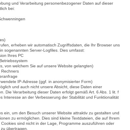
hebung und Verarbeitung personenbezogener Daten auf dieser
lich bei:
-Schwenningen
les)
fen, erheben wir automatisch Zugriffsdaten, die Ihr Browser uns
 in sogenannten Server-Logfiles. Dies umfasst:
ion Ihres PC
Betriebssystem
is, von welchem Sie auf unsere Website gelangten)
n Rechners
eranfrage
rwendete IP-Adresse (ggf. in anonymisierter Form)
möglich und auch nicht unsere Absicht, diese Daten einer
 Die Verarbeitung dieser Daten erfolgt gemäß Art. 6 Abs. 1 lit. f
Interesse an der Verbesserung der Stabilität und Funktionalität
s ein, um den Besuch unserer Website attraktiv zu gestalten und
onen zu ermöglichen. Dies sind kleine Textdateien, die auf Ihrem
 Cookies sind nicht in der Lage, Programme auszuführen oder
 zu übertragen.