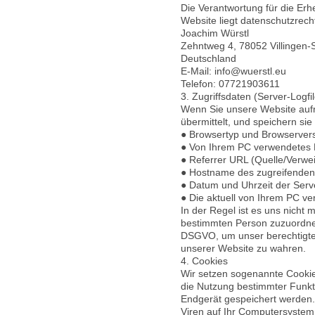
Die Verantwortung für die Er
Website liegt datenschutzrecht
Joachim Würstl
Zehntweg 4, 78052 Villingen
Deutschland
E-Mail: info@wuerstl.eu
Telefon: 07721903611
3. Zugriffsdaten (Server-Logfi
Wenn Sie unsere Website aufru
übermittelt, und speichern sie
● Browsertyp und Browservers
● Von Ihrem PC verwendetes 
● Referrer URL (Quelle/Verwe
● Hostname des zugreifende
● Datum und Uhrzeit der Serv
● Die aktuell von Ihrem PC ve
In der Regel ist es uns nicht 
bestimmten Person zuzuordnen.
DSGVO, um unser berechtigtes 
unserer Website zu wahren.
4. Cookies
Wir setzen sogenannte Cookie
die Nutzung bestimmter Funkti
Endgerät gespeichert werden.
Viren auf Ihr Computersystem